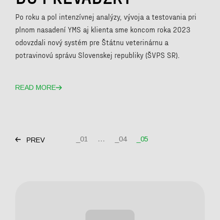
Po roku a pol intenzívnej analýzy, vývoja a testovania pri
plnom nasadení YMS aj klienta sme koncom roka 2023
odovzdali nový systém pre Štátnu veterinárnu a
potravinovú správu Slovenskej republiky (ŠVPS SR).
READ MORE
STRÁNKOVANIE
01
…
04
05
PREV
PRÍSPEVKOV