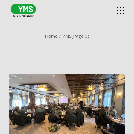
Skip
to
the
content
Home
YMS
(Page 5)