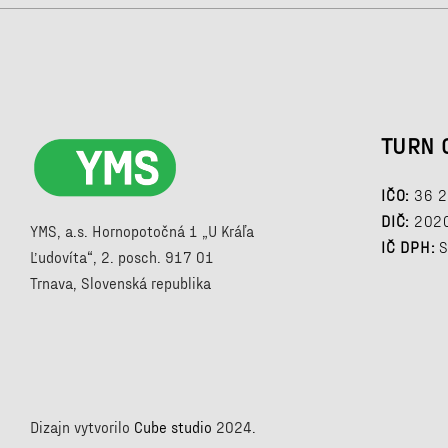
TURN 
IČO:
36 2
DIČ:
202
YMS, a.s. Hornopotočná 1 „U Kráľa
IČ DPH:
S
Ľudovíta“, 2. posch. 917 01
Trnava, Slovenská republika
Dizajn vytvorilo
Cube studio
2024.