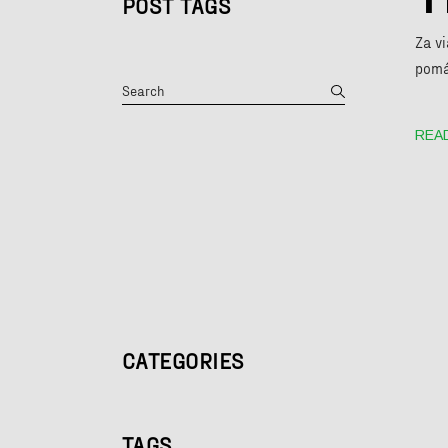
POST TAGS
Za vi
pomá
Search
REA
CATEGORIES
TAGS