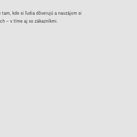
ú tam, kde si ľudia dôverujú a navzájom si
h – v tíme aj so zákazníkmi.