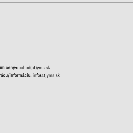
um ceny:
obchod(at)yms.sk
rácu/informáciu:
info(at)yms.sk