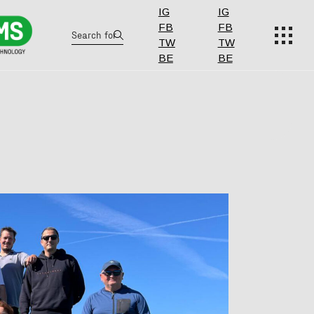
IG
IG
FB
FB
Search
TW
TW
BE
BE