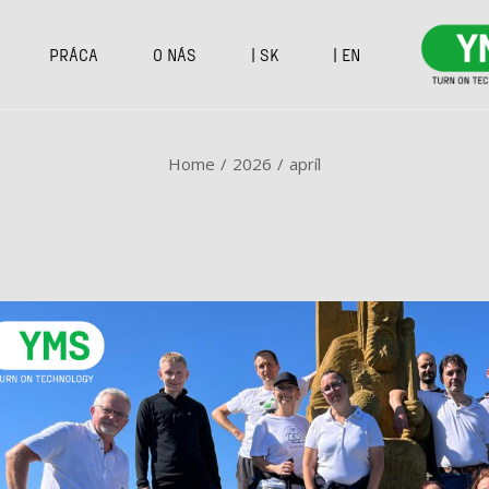
PRÁCA
O NÁS
| SK
| EN
Home
2026
apríl