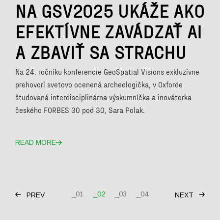
NA GSV2025 UKÁŽE AKO
EFEKTÍVNE ZAVÁDZAŤ AI
A ZBAVIŤ SA STRACHU
Na 24. ročníku konferencie GeoSpatial Visions exkluzívne
prehovorí svetovo ocenená archeologička, v Oxforde
študovaná interdisciplinárna výskumníčka a inovátorka
českého FORBES 30 pod 30, Sara Polak.
READ MORE
STRÁNKOVANIE
01
02
03
04
PREV
NEXT
PRÍSPEVKOV