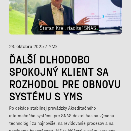
23. októbra 2025
YMS
ĎALŠÍ DLHODOBO
SPOKOJNÝ KLIENT SA
ROZHODOL PRE OBNOVU
SYSTÉMU S YMS
Po dekáde stabilnej prevádzky Akreditačného
informačného systému pre SNAS dozrel čas na výmenu
technológií za najnovšie, na revidovanie procesov a na
posilnenie bezpečnosti. AIS je kľúčový systém, spravuje