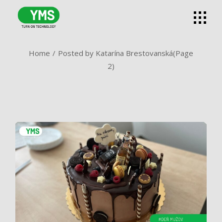
Skip
to
the
content
Home
Posted by Katarína Brestovanská
(Page
2)