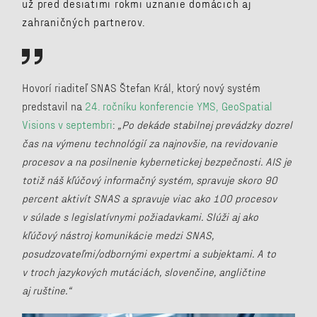
už pred desiatimi rokmi uznanie domácich aj
zahraničných partnerov.
Hovorí riaditeľ SNAS Štefan Král, ktorý nový systém
predstavil na
24. ročníku konferencie YMS, GeoSpatial
Visions v septembri
:
„Po dekáde stabilnej prevádzky dozrel
čas na výmenu technológií za najnovšie, na revidovanie
procesov a na posilnenie kybernetickej bezpečnosti. AIS je
totiž náš kľúčový informačný systém, spravuje skoro 90
percent aktivít SNAS a spravuje viac ako 100 procesov
v súlade s legislatívnymi požiadavkami. Slúži aj ako
kľúčový nástroj komunikácie medzi SNAS,
posudzovateľmi/odbornými expertmi a subjektami. A to
v troch jazykových mutáciách, slovenčine, angličtine
aj ruštine.“