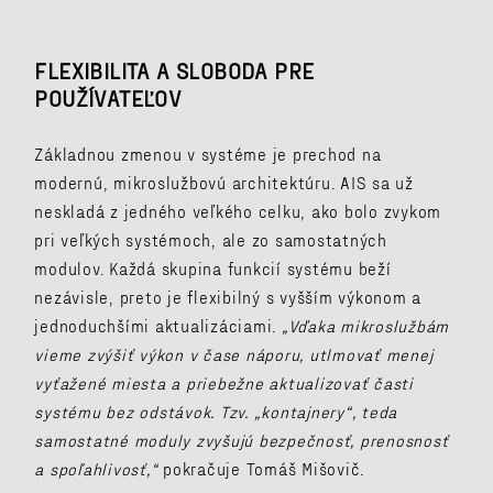
FLEXIBILITA A SLOBODA PRE
POUŽÍVATEĽOV
Základnou zmenou v systéme je prechod na
modernú, mikroslužbovú architektúru. AIS sa už
neskladá z jedného veľkého celku, ako bolo zvykom
pri veľkých systémoch, ale zo samostatných
modulov. Každá skupina funkcií systému beží
nezávisle, preto je flexibilný s vyšším výkonom a
jednoduchšími aktualizáciami.
„Vďaka mikroslužbám
vieme zvýšiť výkon v čase náporu, utlmovať menej
vyťažené miesta a priebežne aktualizovať časti
systému bez odstávok. Tzv. „kontajnery“, teda
samostatné moduly zvyšujú bezpečnosť, prenosnosť
a spoľahlivosť,“
pokračuje Tomáš Mišovič.