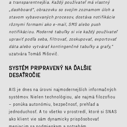
a transparentnejšia. Každý používateľ má vlastný
„dashboard“, obrazovku so svojím zoznamom úloh a
stavom vybavovaných procesov, dostáva notifikácie
rôznymi formami ako e-mail, SMS alebo push
notifikáciou. Moderné tabuľky si vie každý používateľ
upraviť podľa seba, filtrovať, zoskupovať, exportovať
dáta alebo vytvárať kontingenčné tabuľky a grafy,“
uzatvára Tomáš Mišovič.
SYSTÉM PRIPRAVENÝ NA ĎALŠIE
DESAŤROČIE
AIS je dnes na úrovni najmodernejších informačných
systémov. Nielen technológiou, ale najmä filozofiou
– ponúka autonómiu, bezpečnosť, prehľad a
jednoduchosť. A to všetko v prostredí, ktoré si SNAS
ako klient vie sám dynamicky prispôsobovať
meniacim sa podmienkam a potrebám.