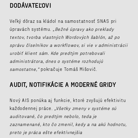
DODÁVATEĽOVI
Veľký dôraz sa kládol na samostatnosť SNAS pri
úpravách systému.
„Bežné úpravy ako preklady
textov, tvorba vlastných Wordových šablón, až po
správu číselníkov a workflowov, si vie v administrácii
urobiť klient sám. Kde predtým potrebovali
administrátora, dnes o systéme rozhodujú
samostatne,“
pokračuje Tomáš Mišovič.
AUDIT, NOTIFIKÁCIE A MODERNÉ GRIDY
Nový AIS ponúka aj funkcie, ktoré zvyšujú efektivitu
každodennej práce.
„Všetky zmeny v systéme sú
auditované, čo predtým nebolo, teda je
zaznamenané, kto čo zmenil, kedy a na akú hodnotu,
preto je práca ešte efektívnejšia