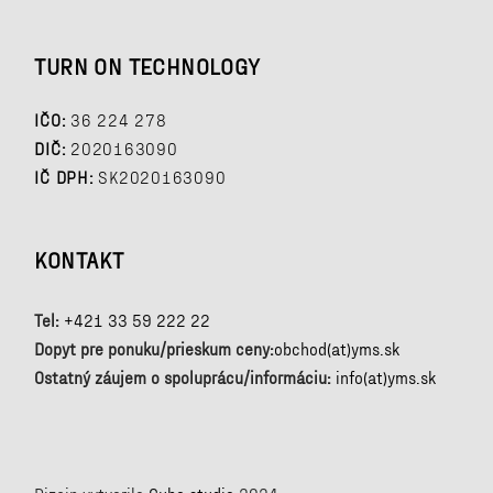
TURN ON TECHNOLOGY
IČO:
36 224 278
DIČ:
2020163090
IČ DPH:
SK2020163090
KONTAKT
Tel:
+421 33 59 222 22
Dopyt pre ponuku/prieskum ceny:
obchod(at)yms.sk
Ostatný záujem o spoluprácu/informáciu:
info(at)yms.sk