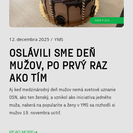
12. decembra 2025
YMS
OSLÁVILI SME DEŇ
MUŽOV, PO PRVÝ RAZ
AKO TÍM
Aj keď medzinárodný deň mužov nemá svetové uznanie
OSN, ako ten ženský, a vznikol ako iniciatíva jedného
muža, naberá na popularite a ženy v YMS sa rozhodli si
mužov 19. novembra uctiť.
READ MORE