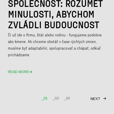
SPOLEČNOST: ROZUMĚT
MINULOSTI, ABYCHOM
ZVLÁDLI BUDOUCNOST
Či už ide o firmu, štát alebo rodinu - fungujeme podobne
ako kmene. Ak chceme obstáť v čase rýchlych zmien,
musíme byť adaptabilní, spolupracovať a chápať, odkiaľ
prichádzame.
READ MORE
STRÁNKOVANIE
01
02
03
NEXT
PRÍSPEVKOV