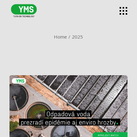
Skip
to
the
content
Home
2025