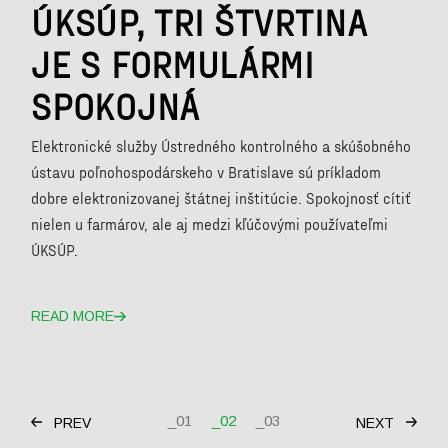
ÚKSÚP, TRI ŠTVRTINA
JE S FORMULÁRMI
SPOKOJNÁ
Elektronické služby Ústredného kontrolného a skúšobného
ústavu poľnohospodárskeho v Bratislave sú príkladom
dobre elektronizovanej štátnej inštitúcie. Spokojnosť cítiť
nielen u farmárov, ale aj medzi kľúčovými používateľmi
ÚKSÚP.
READ MORE
STRÁNKOVANIE
01
02
03
PREV
NEXT