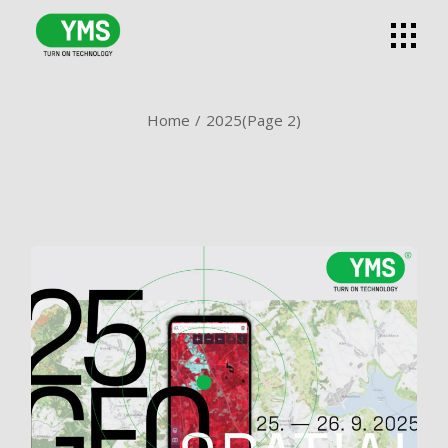
Skip
to
the
content
Home
2025
(Page 2)