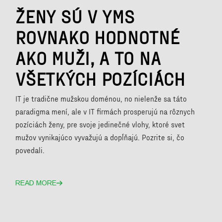
ŽENY SÚ V YMS
ROVNAKO HODNOTNÉ
AKO MUŽI, A TO NA
VŠETKÝCH POZÍCIÁCH
IT je tradične mužskou doménou, no nielenže sa táto
paradigma mení, ale v IT firmách prosperujú na rôznych
pozíciách ženy, pre svoje jedinečné vlohy, ktoré svet
mužov vynikajúco vyvažujú a dopĺňajú. Pozrite si, čo
povedali.
READ MORE